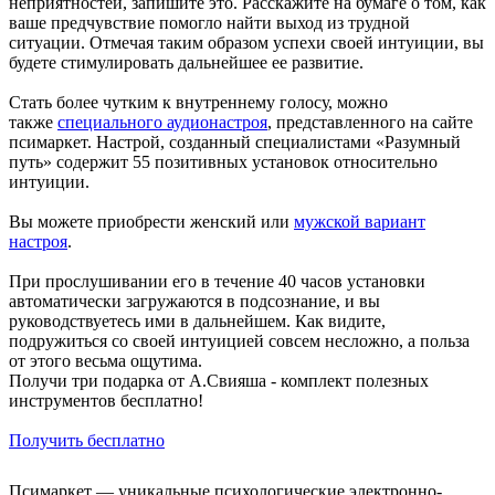
неприятностей, запишите это. Расскажите на бумаге о том, как
ваше предчувствие помогло найти выход из трудной
ситуации. Отмечая таким образом успехи своей интуиции, вы
будете стимулировать дальнейшее ее развитие.
Стать более чутким к внутреннему голосу, можно
также
специального аудионастроя
, представленного на сайте
псимаркет. Настрой, созданный специалистами «Разумный
путь» содержит 55 позитивных установок относительно
интуиции.
Вы можете приобрести женский или
мужской вариант
настроя
.
При прослушивании его в течение 40 часов установки
автоматически загружаются в подсознание, и вы
руководствуетесь ими в дальнейшем. Как видите,
подружиться со своей интуицией совсем несложно, а польза
от этого весьма ощутима.
Получи три подарка от А.Свияша - комплект полезных
инструментов бесплатно!
Получить бесплатно
Псимаркет — уникальные психологические электронно-