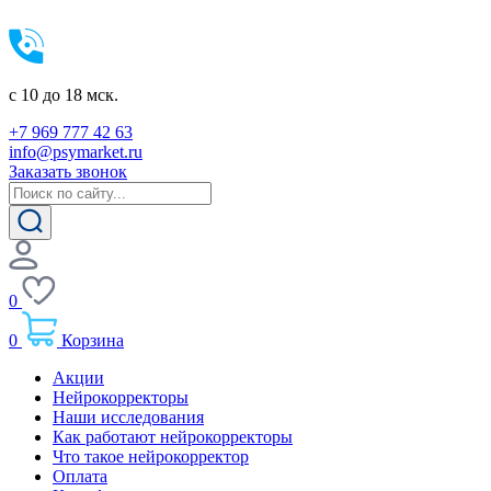
c 10 до 18 мск.
+7 969 777 42 63
info@psymarket.ru
Заказать звонок
0
0
Корзина
Акции
Нейрокорректоры
Наши исследования
Как работают нейрокорректоры
Что такое нейрокорректор
Оплата