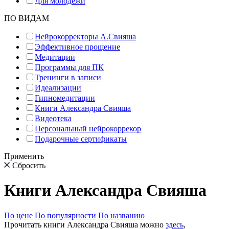
Для молодёжи
ПО ВИДАМ
Нейрокорректоры А.Свияша
Эффективное прощение
Медитации
Программы для ПК
Тренинги в записи
Идеализации
Гипномедитации
Книги Александра Свияша
Видеотека
Персональный нейрокоррекор
Подарочные сертификаты
Применить
Сбросить
Книги Александра Свияша
По цене
По популярности
По названию
Прочитать книги Александра Свияша можно
здесь
,