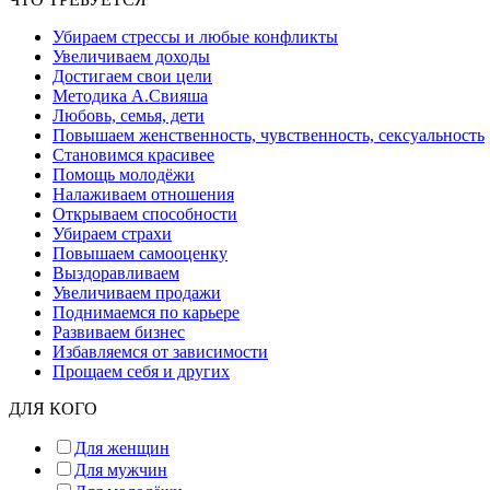
Убираем стрессы и любые конфликты
Увеличиваем доходы
Достигаем свои цели
Методика А.Свияша
Любовь, семья, дети
Повышаем женственность, чувственность, сексуальность
Становимся красивее
Помощь молодёжи
Налаживаем отношения
Открываем способности
Убираем страхи
Повышаем самооценку
Выздоравливаем
Увеличиваем продажи
Поднимаемся по карьере
Развиваем бизнес
Избавляемся от зависимости
Прощаем себя и других
ДЛЯ КОГО
Для женщин
Для мужчин