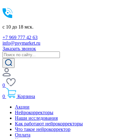
c 10 до 18 мск.
+7 969 777 42 63
info@psymarket.ru
Заказать звонок
0
0
Корзина
Акции
Нейрокорректоры
Наши исследования
Как работают нейрокорректоры
Что такое нейрокорректор
Оплата