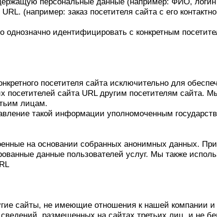
жащую персональные данные (например: ФИО, логин ил
RL. (например: заказ посетителя сайта с его контактн
 однозначно идентифицировать с конкретным посетите
етного посетителя сайта исключительно для обеспечен
 посетителей сайта URL другим посетителям сайта. М
ретьим лицам.
тавление такой информации уполномоченным государст
оенные на основании собранных анонимных данных. При
анные данные пользователей услуг. Мы также использ
URL
угие сайты, не имеющие отношения к нашей компании 
ь сведений, размещенных на сайтах третьих лиц, и не б