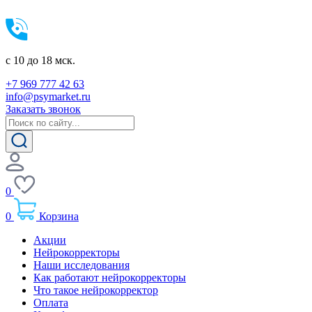
c 10 до 18 мск.
+7 969 777 42 63
info@psymarket.ru
Заказать звонок
0
0
Корзина
Акции
Нейрокорректоры
Наши исследования
Как работают нейрокорректоры
Что такое нейрокорректор
Оплата