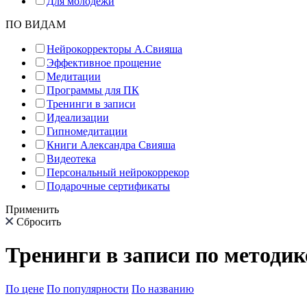
Для молодёжи
ПО ВИДАМ
Нейрокорректоры А.Свияша
Эффективное прощение
Медитации
Программы для ПК
Тренинги в записи
Идеализации
Гипномедитации
Книги Александра Свияша
Видеотека
Персональный нейрокоррекор
Подарочные сертификаты
Применить
Сбросить
Тренинги в записи по методи
По цене
По популярности
По названию