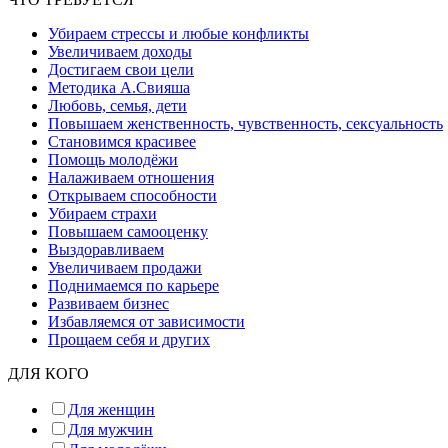
Убираем стрессы и любые конфликты
Увеличиваем доходы
Достигаем свои цели
Методика А.Свияша
Любовь, семья, дети
Повышаем женственность, чувственность, сексуальность
Становимся красивее
Помощь молодёжи
Налаживаем отношения
Открываем способности
Убираем страхи
Повышаем самооценку
Выздоравливаем
Увеличиваем продажи
Поднимаемся по карьере
Развиваем бизнес
Избавляемся от зависимости
Прощаем себя и других
ДЛЯ КОГО
Для женщин
Для мужчин