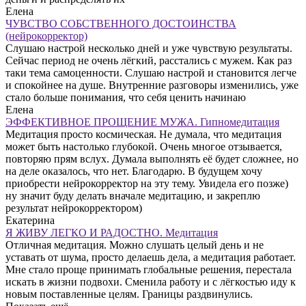
Елена
ЧУВСТВО СОБСТВЕННОГО ДОСТОИНСТВА
(нейрокорректор)
Слушаю настрой несколько дней и уже чувствую результаты.
Сейчас период не очень лёгкий, расстались с мужем. Как раз
таки тема самоценности. Слушаю настрой и становится легче
и спокойнее на душе. Внутренние разговоры изменились, уже
стало больше понимания, что себя ценить начинаю
Елена
ЭФФЕКТИВНОЕ ПРОЩЕНИЕ МУЖА. Гипномедитация
Медитация просто космическая. Не думала, что медитация
может быть настолько глубокой. Очень многое отзывается,
повторяю прям вслух. Думала выполнять её будет сложнее, но
на деле оказалось, что нет. Благодарю. В будущем хочу
приобрести нейрокорректор на эту тему. Увидела его позже)
ну значит буду делать вначале медитацию, и закреплю
результат нейрокорректором)
Екатерина
Я ЖИВУ ЛЕГКО И РАДОСТНО. Медитация
Отличная медитация. Можно слушать целый день и не
уставать от шума, просто делаешь дела, а медитация работает.
Мне стало проще принимать глобальные решения, перестала
искать в жизни подвохи. Сменила работу и с лёгкостью иду к
новым поставленные целям. Границы раздвинулись.