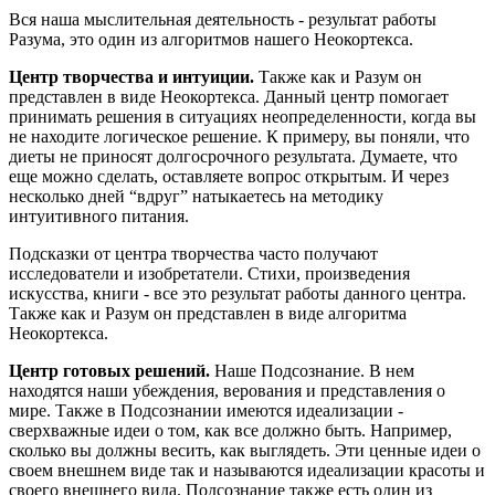
Вся наша мыслительная деятельность - результат работы
Разума, это один из алгоритмов нашего Неокортекса.
Центр творчества и интуиции.
Также как и Разум он
представлен в виде Неокортекса. Данный центр помогает
принимать решения в ситуациях неопределенности, когда вы
не находите логическое решение. К примеру, вы поняли, что
диеты не приносят долгосрочного результата. Думаете, что
еще можно сделать, оставляете вопрос открытым. И через
несколько дней “вдруг” натыкаетесь на методику
интуитивного питания.
Подсказки от центра творчества часто получают
исследователи и изобретатели. Стихи, произведения
искусства, книги - все это результат работы данного центра.
Также как и Разум он представлен в виде алгоритма
Неокортекса.
Центр готовых решений.
Наше Подсознание. В нем
находятся наши убеждения, верования и представления о
мире. Также в Подсознании имеются идеализации -
сверхважные идеи о том, как все должно быть. Например,
сколько вы должны весить, как выглядеть. Эти ценные идеи о
своем внешнем виде так и называются идеализации красоты и
своего внешнего вида. Подсознание также есть один из