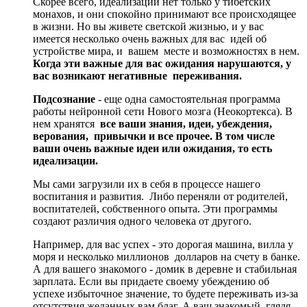
Скорее всего, идеализаций нет только у тибетских
монахов, и они спокойно принимают все происходящее
в жизни. Но вы живете светской жизнью, и у вас
имеется несколько очень важных для вас идей об
устройстве мира, и вашем месте и возможностях в нем.
К
огда эти важные для вас ожидания нарушаются, у
вас возникают негативные переживания.
Подсознание
- еще одна самостоятельная программа
работы нейронной сети Нового мозга (Неокортекса). В
нем хранятся
все ваши знания, идеи, убеждения,
верования, привычки и все прочее. В том числе
ваши очень важные идеи или ожидания, то есть
идеализации.
Мы сами загрузили их в себя в процессе нашего
воспитания и развития. Либо переняли от родителей,
воспитателей, собственного опыта. Эти программы
создают различия одного человека от другого.
Например, для вас успех - это дорогая машина, вилла у
моря и несколько миллионов долларов на счету в банке.
А для вашего знакомого - домик в деревне и стабильная
зарплата. Если вы придаете своему убеждению об
успехе избыточное значение, то будете переживать из-за
отсутствия желанных вам благ. А ваш знакомый, глядя