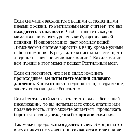
Если ситуация расходится с вашими сверхценными
идеями о жизни, то Рептильный мозг считает, что
вы
находитесь в опасности
. Чтобы защитить вас, он
моментально меняет уровень возбуждения вашей
психики. И одновременно дает команду вашей
Лимбической системе вбросить в вашу кровь нужный
набор гормонов. В результате вы испытываете то, что
люди называют “негативные эмоции”. Какие эмоции
вам нужны в этот момент решает Рептильный мозг.
Если он посчитает, что вы в силах изменить
происходящее, вы
испытаете эмоции силового
давления.
К ним относят: недовольство, раздражение,
злость, гнев или даже бешенство.
Если Рептильный мозг считает, что вы слабее вашей
идеализации, то вы испытываете страх, апатию или
подавленность. Либо можете обидеться - продолжать
бороться за свои убеждения
без прямой схватки.
Так может продолжаться
десятки лет.
Эмоции за это
время никуда не уходят, они сохранятся в теле в виде