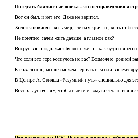
Потерять близкого человека – это несправедливо и ст
Вот он был, и нет его. Даже не верится.
Хочется обвинять весь мир, злиться кричать, выть от бесси
Не понятно, зачем жить дальше, а главное как?
Вокруг вас продолжает бурлить жизнь, как будто ничего н
Что если это горе коснулось не вас? Возможно, родной вам
К сожалению, мы не сможем вернуть вам или вашему друг
В Центре А. Свияша «Разумный путь» специально для эт
Воспользуйтесь им, чтобы выйти из омута отчаяния и из
Что получите вы
ПОСЛЕ
прослушивания нейрокорре