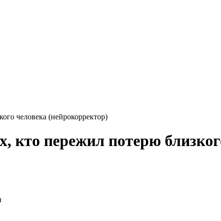
го человека (нейрокорректор)
то пережил потерю близкого 
ы