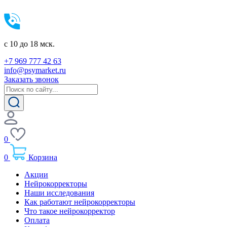
c 10 до 18 мск.
+7 969 777 42 63
info@psymarket.ru
Заказать звонок
0
0
Корзина
Акции
Нейрокорректоры
Наши исследования
Как работают нейрокорректоры
Что такое нейрокорректор
Оплата