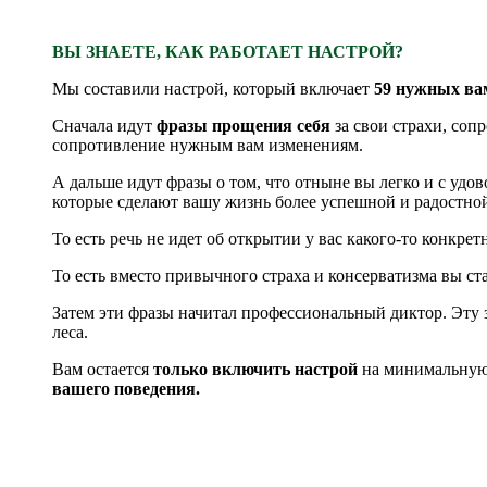
ВЫ ЗНАЕТЕ, КАК РАБОТАЕТ НАСТРОЙ?
Мы составили настрой, который включает
59 нужных вам
Сначала идут
фразы прощения себ
я
за свои страхи, соп
сопротивление нужным вам изменениям.
А дальше идут фразы о том, что отныне вы легко и с удо
которые сделают вашу жизнь более успешной и радостной
То есть речь не идет об открытии у вас какого-то конкре
То есть вместо привычного страха и консерватизма вы ст
Затем эти фразы начитал профессиональный диктор. Эту
леса.
Вам остается
только включить настрой
на минимальную 
вашего поведения.