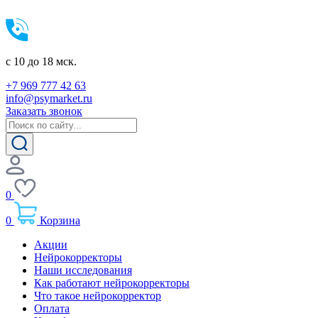
c 10 до 18 мск.
+7 969 777 42 63
info@psymarket.ru
Заказать звонок
0
0
Корзина
Акции
Нейрокорректоры
Наши исследования
Как работают нейрокорректоры
Что такое нейрокорректор
Оплата