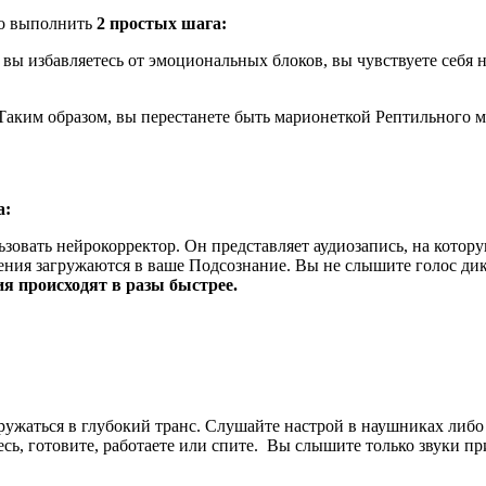
жно выполнить
2 простых шага:
 вы избавляетесь от эмоциональных блоков, вы чувствуете себя
Таким образом, вы перестанете быть марионеткой Рептильного м
а:
ьзовать нейрокорректор. Он представляет аудиозапись, на кото
ия загружаются в ваше Подсознание. Вы не слышите голос дикт
я происходят в разы быстрее.
ужаться в глубокий транс. Слушайте настрой в наушниках либо ч
сь, готовите, работаете или спите. Вы слышите только звуки пр