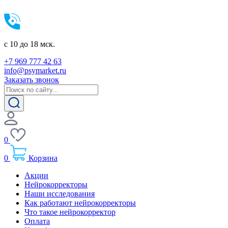
c 10 до 18 мск.
+7 969 777 42 63
info@psymarket.ru
Заказать звонок
0
0
Корзина
Акции
Нейрокорректоры
Наши исследования
Как работают нейрокорректоры
Что такое нейрокорректор
Оплата