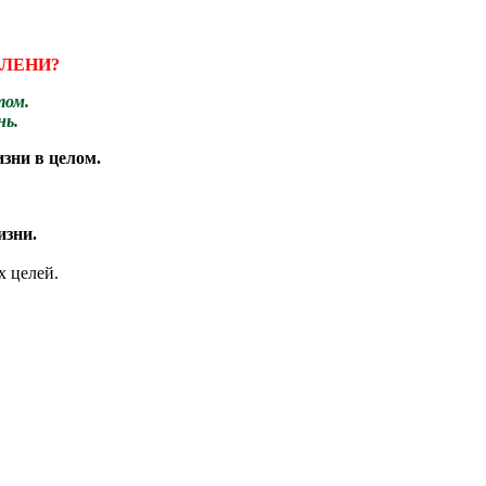
 ЛЕНИ?
том.
нь.
зни в целом.
изни.
х целей.