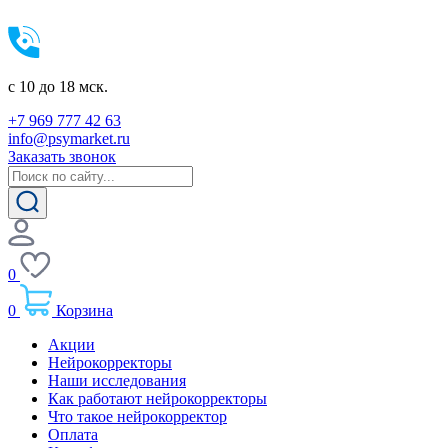
c 10 до 18 мск.
+7 969 777 42 63
info@psymarket.ru
Заказать звонок
0
0
Корзина
Акции
Нейрокорректоры
Наши исследования
Как работают нейрокорректоры
Что такое нейрокорректор
Оплата