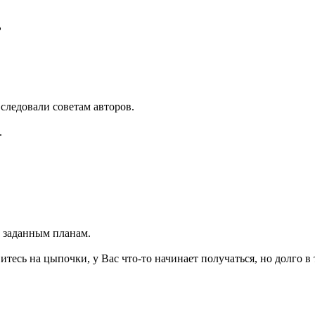
?
, следовали советам авторов.
.
ь заданным планам.
есь на цыпочки, у Вас что-то начинает получаться, но долго в 