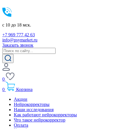
c 10 до 18 мск.
+7 969 777 42 63
info@psymarket.ru
Заказать звонок
0
0
Корзина
Акции
Нейрокорректоры
Наши исследования
Как работают нейрокорректоры
Что такое нейрокорректор
Оплата