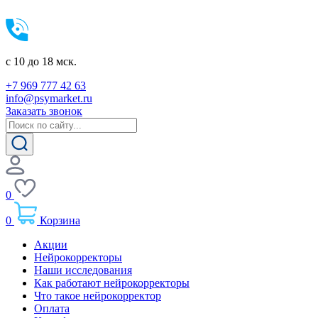
c 10 до 18 мск.
+7 969 777 42 63
info@psymarket.ru
Заказать звонок
0
0
Корзина
Акции
Нейрокорректоры
Наши исследования
Как работают нейрокорректоры
Что такое нейрокорректор
Оплата