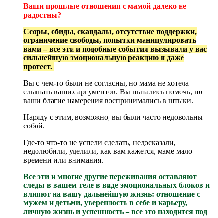
Ваши прошлые отношения с мамой далеко не
радостны?
Ссоры, обиды, скандалы, отсутствие поддержки,
ограничение свободы, попытки манипулировать
вами – все эти и подобные события вызывали у вас
сильнейшую эмоциональную реакцию и даже
протест.
Вы с чем-то были не согласны, но мама не хотела
слышать ваших аргументов. Вы пытались помочь, но
ваши благие намерения воспринимались в штыки.
Наряду с этим, возможно, вы были часто недовольны
собой.
Где-то что-то не успели сделать, недосказали,
недолюбили, уделили, как вам кажется, маме мало
времени или внимания.
Все эти и многие другие переживания оставляют
следы в вашем теле в виде эмоциональных блоков и
влияют на вашу дальнейшую жизнь: отношение с
мужем и детьми, уверенность в себе и карьеру,
личную жизнь и успешность – все это находится под