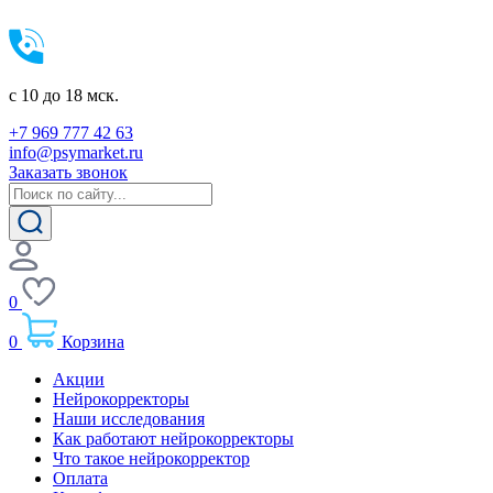
c 10 до 18 мск.
+7 969 777 42 63
info@psymarket.ru
Заказать звонок
0
0
Корзина
Акции
Нейрокорректоры
Наши исследования
Как работают нейрокорректоры
Что такое нейрокорректор
Оплата