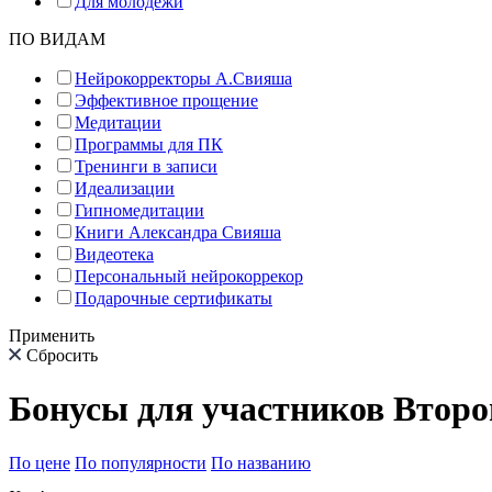
Для молодёжи
ПО ВИДАМ
Нейрокорректоры А.Свияша
Эффективное прощение
Медитации
Программы для ПК
Тренинги в записи
Идеализации
Гипномедитации
Книги Александра Свияша
Видеотека
Персональный нейрокоррекор
Подарочные сертификаты
Применить
Сбросить
Бонусы для участников Второ
По цене
По популярности
По названию