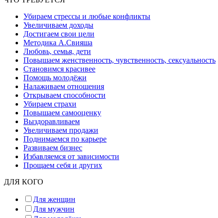
Убираем стрессы и любые конфликты
Увеличиваем доходы
Достигаем свои цели
Методика А.Свияша
Любовь, семья, дети
Повышаем женственность, чувственность, сексуальность
Становимся красивее
Помощь молодёжи
Налаживаем отношения
Открываем способности
Убираем страхи
Повышаем самооценку
Выздоравливаем
Увеличиваем продажи
Поднимаемся по карьере
Развиваем бизнес
Избавляемся от зависимости
Прощаем себя и других
ДЛЯ КОГО
Для женщин
Для мужчин