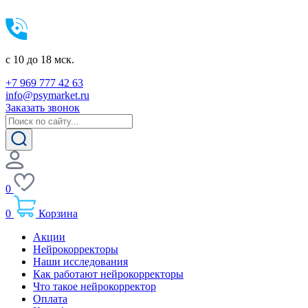
c 10 до 18 мск.
+7 969 777 42 63
info@psymarket.ru
Заказать звонок
0
0
Корзина
Акции
Нейрокорректоры
Наши исследования
Как работают нейрокорректоры
Что такое нейрокорректор
Оплата