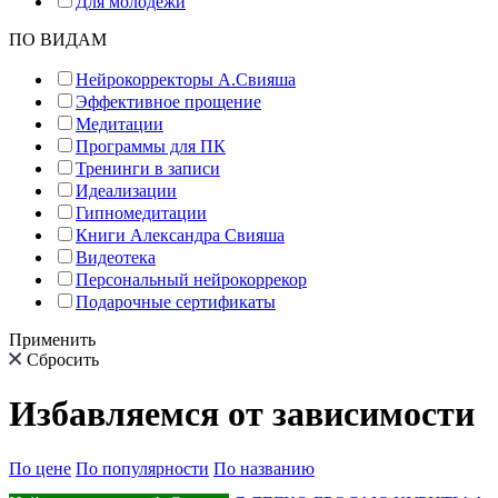
Для молодёжи
ПО ВИДАМ
Нейрокорректоры А.Свияша
Эффективное прощение
Медитации
Программы для ПК
Тренинги в записи
Идеализации
Гипномедитации
Книги Александра Свияша
Видеотека
Персональный нейрокоррекор
Подарочные сертификаты
Применить
Сбросить
Избавляемся от зависимости
По цене
По популярности
По названию