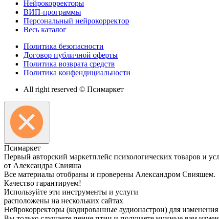
Нейрокорректоры
ВИП-программы
Персональный нейрокорректор
Весь каталог
Политика безопасности
Договор публичной оферты
Политика возврата средств
Политика конфендициальности
All right reserved © Псимаркет
Пси
маркет
Первый авторский маркетплейс психологических товаров и ус
от Александра Свияша
Все материалы отобраны и проверены Александром Свияшем.
Качество гарантируем!
Используйте эти инструменты и услуги
расположены на нескольких сайтах
Нейрокорректоры (кодированные аудионастрои) для изменения
Вы только слушаете пение птиц и получаете нужные вам измене