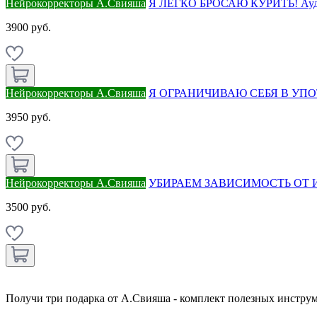
Нейрокорректоры А.Свияша
Я ЛЕГКО БРОСАЮ КУРИТЬ! Аудион
3900 руб.
Нейрокорректоры А.Свияша
Я ОГРАНИЧИВАЮ СЕБЯ В УПОТ
3950 руб.
Нейрокорректоры А.Свияша
УБИРАЕМ ЗАВИСИМОСТЬ ОТ ИГР
3500 руб.
Получи три подарка от А.Свияша - комплект полезных инструм