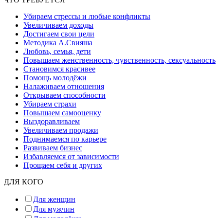
Убираем стрессы и любые конфликты
Увеличиваем доходы
Достигаем свои цели
Методика А.Свияша
Любовь, семья, дети
Повышаем женственность, чувственность, сексуальность
Становимся красивее
Помощь молодёжи
Налаживаем отношения
Открываем способности
Убираем страхи
Повышаем самооценку
Выздоравливаем
Увеличиваем продажи
Поднимаемся по карьере
Развиваем бизнес
Избавляемся от зависимости
Прощаем себя и других
ДЛЯ КОГО
Для женщин
Для мужчин