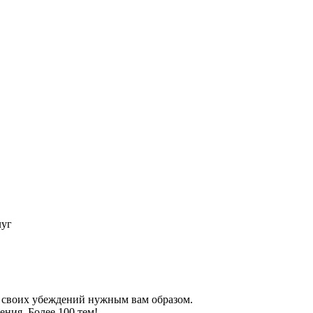
луг
 своих убеждений нужным вам образом.
ния. Более 100 тем!