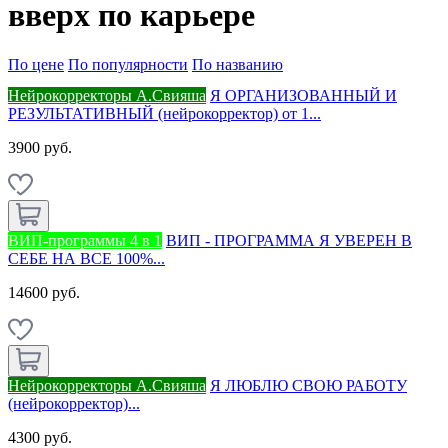
вверх по карьере
По цене
По популярности
По названию
Нейрокорректоры А.Свияша
Я ОРГАНИЗОВАННЫЙ И
РЕЗУЛЬТАТИВНЫЙ (нейрокорректор) от 1...
3900 руб.
ВИП-программы 4 в 1
ВИП - ПРОГРАММА Я УВЕРЕН В
СЕБЕ НА ВСЕ 100%...
14600 руб.
Нейрокорректоры А.Свияша
Я ЛЮБЛЮ СВОЮ РАБОТУ
(нейрокорректор)...
4300 руб.