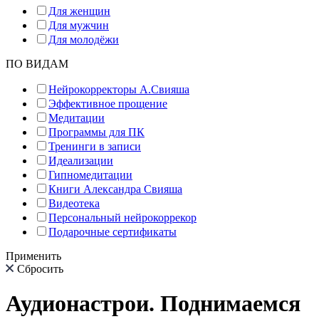
Для женщин
Для мужчин
Для молодёжи
ПО ВИДАМ
Нейрокорректоры А.Свияша
Эффективное прощение
Медитации
Программы для ПК
Тренинги в записи
Идеализации
Гипномедитации
Книги Александра Свияша
Видеотека
Персональный нейрокоррекор
Подарочные сертификаты
Применить
Сбросить
Аудионастрои. Поднимаемся