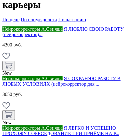
карьеры
По цене
По популярности
По названию
Нейрокорректоры А.Свияша
Я ЛЮБЛЮ СВОЮ РАБОТУ
(нейрокорректор)...
4300 руб.
New
Нейрокорректоры А.Свияша
Я СОХРАНЯЮ РАБОТУ В
ЛЮБЫХ УСЛОВИЯХ (нейрокорректор для ...
3650 руб.
New
Нейрокорректоры А.Свияша
Я ЛЕГКО И УСПЕШНО
ПРОХОЖУ СОБЕСЕДОВАНИЕ ПРИ ПРИЁМЕ НА Р...