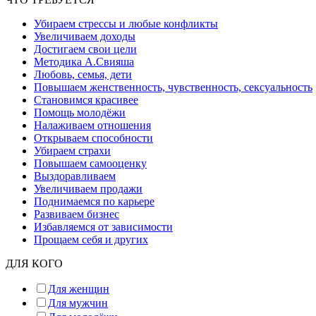
Убираем стрессы и любые конфликты
Увеличиваем доходы
Достигаем свои цели
Методика А.Свияша
Любовь, семья, дети
Повышаем женственность, чувственность, сексуальность
Становимся красивее
Помощь молодёжи
Налаживаем отношения
Открываем способности
Убираем страхи
Повышаем самооценку
Выздоравливаем
Увеличиваем продажи
Поднимаемся по карьере
Развиваем бизнес
Избавляемся от зависимости
Прощаем себя и других
ДЛЯ КОГО
Для женщин
Для мужчин