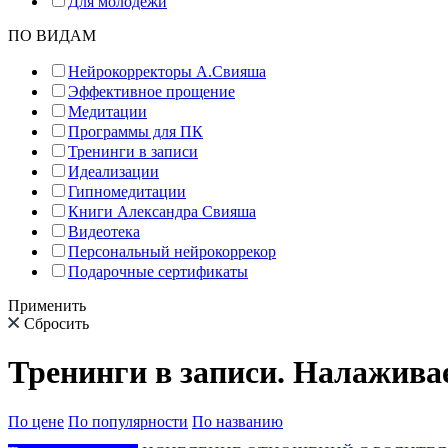
Для молодёжи
ПО ВИДАМ
Нейрокорректоры А.Свияша
Эффективное прощение
Медитации
Программы для ПК
Тренинги в записи
Идеализации
Гипномедитации
Книги Александра Свияша
Видеотека
Персональный нейрокоррекор
Подарочные сертификаты
Применить
Сбросить
Тренинги в записи. Налажив
По цене
По популярности
По названию