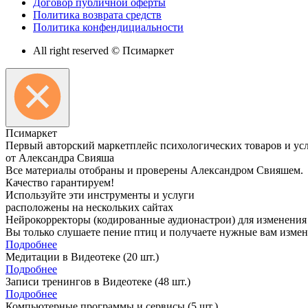
Договор публичной оферты
Политика возврата средств
Политика конфендициальности
All right reserved © Псимаркет
Пси
маркет
Первый авторский маркетплейс психологических товаров и ус
от Александра Свияша
Все материалы отобраны и проверены Александром Свияшем.
Качество гарантируем!
Используйте эти инструменты и услуги
расположены на нескольких сайтах
Нейрокорректоры (кодированные аудионастрои) для изменения
Вы только слушаете пение птиц и получаете нужные вам измене
Подробнее
Медитации в Видеотеке
(20 шт.)
Подробнее
Записи тренингов в Видеотеке
(48 шт.)
Подробнее
Компьютерные программы и сервисы
(5 шт.)