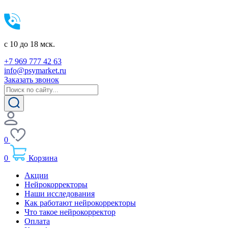
c 10 до 18 мск.
+7 969 777 42 63
info@psymarket.ru
Заказать звонок
0
0
Корзина
Акции
Нейрокорректоры
Наши исследования
Как работают нейрокорректоры
Что такое нейрокорректор
Оплата