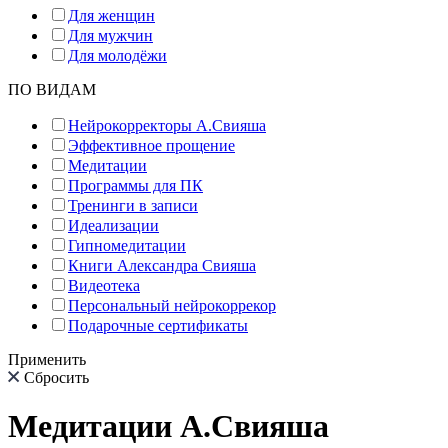
Для женщин
Для мужчин
Для молодёжи
ПО ВИДАМ
Нейрокорректоры А.Свияша
Эффективное прощение
Медитации
Программы для ПК
Тренинги в записи
Идеализации
Гипномедитации
Книги Александра Свияша
Видеотека
Персональный нейрокоррекор
Подарочные сертификаты
Применить
Сбросить
Медитации А.Свияша