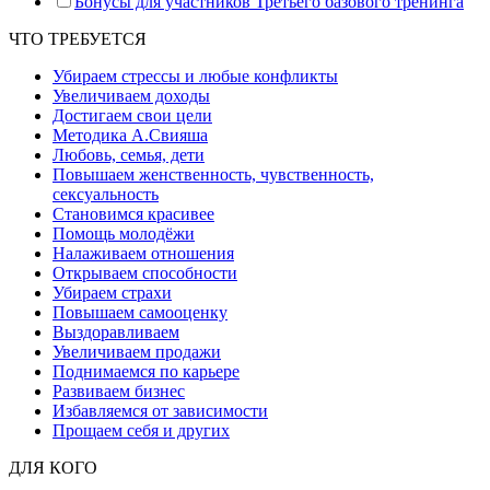
Бонусы для участников Третьего базового тренинга
ЧТО ТРЕБУЕТСЯ
Убираем стрессы и любые конфликты
Увеличиваем доходы
Достигаем свои цели
Методика А.Свияша
Любовь, семья, дети
Повышаем женственность, чувственность,
сексуальность
Становимся красивее
Помощь молодёжи
Налаживаем отношения
Открываем способности
Убираем страхи
Повышаем самооценку
Выздоравливаем
Увеличиваем продажи
Поднимаемся по карьере
Развиваем бизнес
Избавляемся от зависимости
Прощаем себя и других
ДЛЯ КОГО