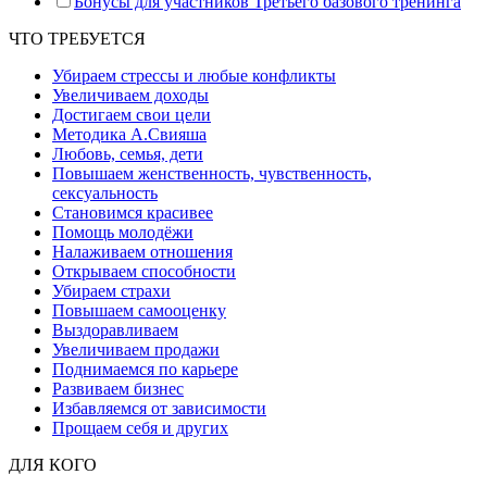
Бонусы для участников Третьего базового тренинга
ЧТО ТРЕБУЕТСЯ
Убираем стрессы и любые конфликты
Увеличиваем доходы
Достигаем свои цели
Методика А.Свияша
Любовь, семья, дети
Повышаем женственность, чувственность,
сексуальность
Становимся красивее
Помощь молодёжи
Налаживаем отношения
Открываем способности
Убираем страхи
Повышаем самооценку
Выздоравливаем
Увеличиваем продажи
Поднимаемся по карьере
Развиваем бизнес
Избавляемся от зависимости
Прощаем себя и других
ДЛЯ КОГО