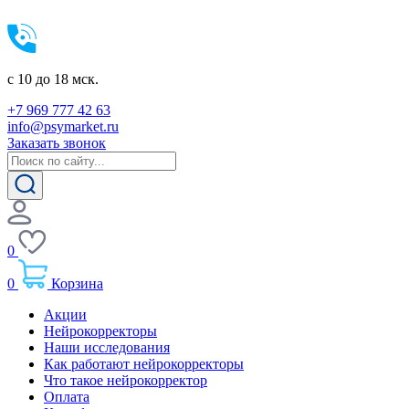
c 10 до 18 мск.
+7 969 777 42 63
info@psymarket.ru
Заказать звонок
0
0
Корзина
Акции
Нейрокорректоры
Наши исследования
Как работают нейрокорректоры
Что такое нейрокорректор
Оплата