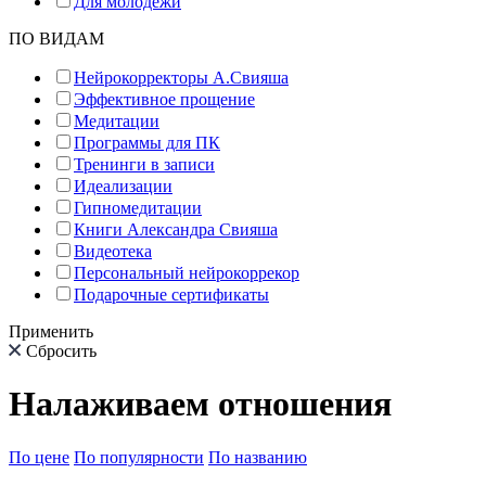
Для молодёжи
ПО ВИДАМ
Нейрокорректоры А.Свияша
Эффективное прощение
Медитации
Программы для ПК
Тренинги в записи
Идеализации
Гипномедитации
Книги Александра Свияша
Видеотека
Персональный нейрокоррекор
Подарочные сертификаты
Применить
Сбросить
Налаживаем отношения
По цене
По популярности
По названию