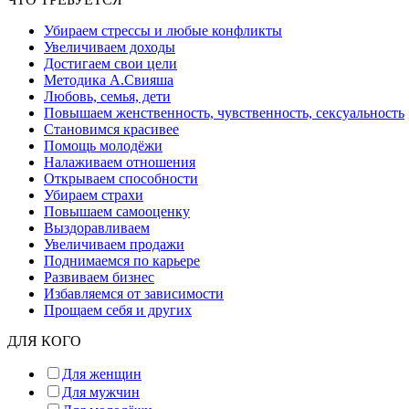
Убираем стрессы и любые конфликты
Увеличиваем доходы
Достигаем свои цели
Методика А.Свияша
Любовь, семья, дети
Повышаем женственность, чувственность, сексуальность
Становимся красивее
Помощь молодёжи
Налаживаем отношения
Открываем способности
Убираем страхи
Повышаем самооценку
Выздоравливаем
Увеличиваем продажи
Поднимаемся по карьере
Развиваем бизнес
Избавляемся от зависимости
Прощаем себя и других
ДЛЯ КОГО
Для женщин
Для мужчин